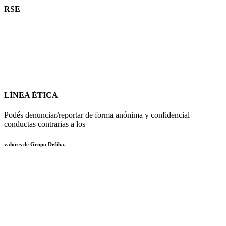
RSE
Asumimos el compromiso de actuar en forma
sostenible y responsable
LÍNEA ÉTICA
Podés denunciar/reportar de
forma anónima y confidencial
conductas contrarias a los
valores de Grupo Defiba.