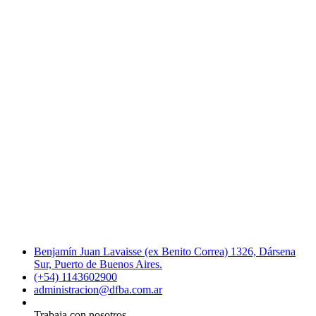
Benjamín Juan Lavaisse (ex Benito Correa) 1326, Dársena
Sur, Puerto de Buenos Aires.
(+54) 1143602900
administracion@dfba.com.ar
Trabaja con nosotros